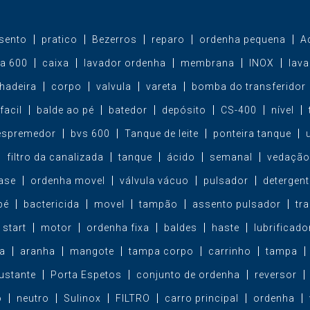
sento
pratico
Bezerros
reparo
ordenha pequena
A
a 600
caixa
lavador ordenha
membrana
INOX
lav
hadeira
corpo
valvula
vareta
bomba do transferidor
facil
balde ao pé
batedor
depósito
CS-400
nível
espremedor
bvs 600
Tanque de leite
ponteira tanque
filtro da canalizada
tanque
ácido
semanal
vedação
ase
ordenha movel
válvula vácuo
pulsador
detergent
pé
bactericida
movel
tampão
assento pulsador
tr
start
motor
ordenha fixa
baldes
haste
lubrificado
a
aranha
mangote
tampa corpo
carrinho
tampa
ustante
Porta Espetos
conjunto de ordenha
reversor
o
neutro
Sulinox
FILTRO
carro principal
ordenha