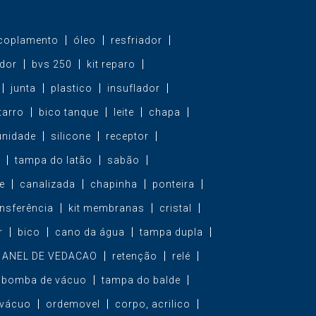
coplamento
óleo
resfriador
ador
bvs 250
kit reparo
junta
plastico
insuflador
tarro
bico tanque
leite
chapa
unidade
silicone
receptor
tampa do latão
sabão
e
canalizada
chapinha
ponteira
ansferência
kit membranas
cristal
r
bico
cano da água
tampa dupla
ANEL DE VEDACAO
retenção
relé
bomba de vácuo
tampa do balde
vácuo
ordemovel
corpo, acrilico