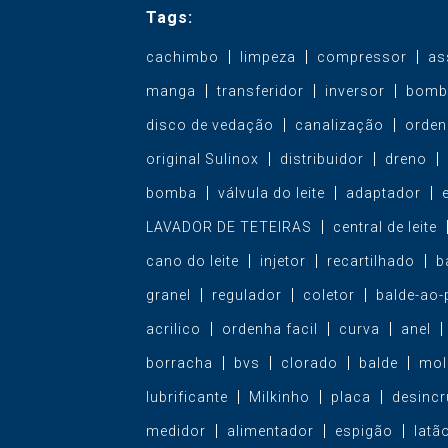
Tags:
cachimbo
limpeza
compressor
as
manga
transferidor
inversor
bomb
disco de vedação
canalização
orden
original Sulinox
distribuidor
dreno
bomba
válvula do leite
adaptador
LAVADOR DE TETEIRAS
central de leite
cano do leite
injetor
recartilhado
b
granel
regulador
coletor
balde-ao-
acrilico
ordenha facil
curva
anel
borracha
bvs
clorado
balde
mol
lubrificante
Milkinho
placa
desincr
medidor
alimentador
espigão
latã