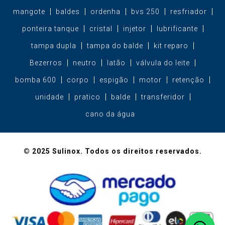
mangote
baldes
ordenha
bvs 250
resfriador
ponteira tanque
cristal
injetor
lubrificante
tampa dupla
tampa do balde
kit reparo
Bezerros
neutro
latão
válvula do leite
bomba 600
corpo
espigão
motor
retenção
unidade
pratico
balde
transferidor
cano da água
© 2025 Sulinox. Todos os direitos reservados.