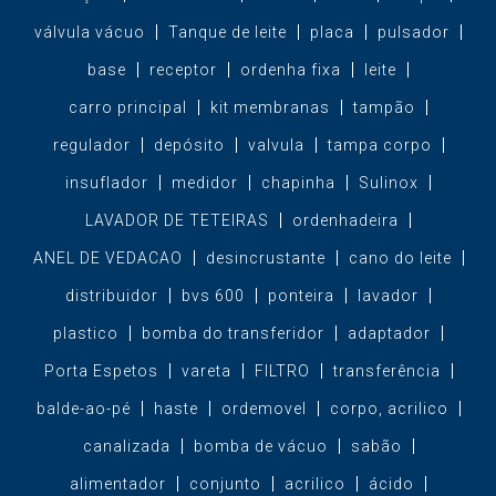
válvula vácuo
Tanque de leite
placa
pulsador
base
receptor
ordenha fixa
leite
carro principal
kit membranas
tampão
regulador
depósito
valvula
tampa corpo
insuflador
medidor
chapinha
Sulinox
LAVADOR DE TETEIRAS
ordenhadeira
ANEL DE VEDACAO
desincrustante
cano do leite
distribuidor
bvs 600
ponteira
lavador
plastico
bomba do transferidor
adaptador
Porta Espetos
vareta
FILTRO
transferência
balde-ao-pé
haste
ordemovel
corpo, acrilico
canalizada
bomba de vácuo
sabão
alimentador
conjunto
acrilico
ácido