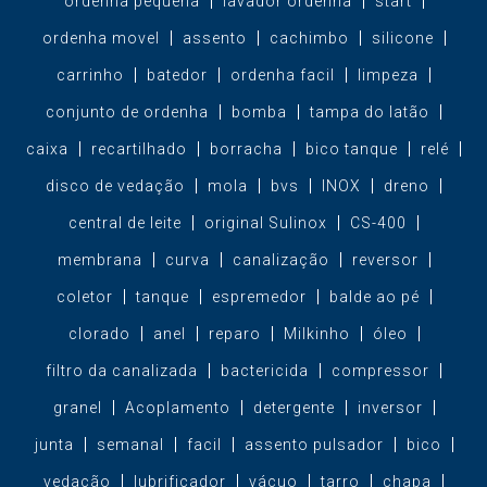
ordenha pequena
lavador ordenha
start
ordenha movel
assento
cachimbo
silicone
carrinho
batedor
ordenha facil
limpeza
conjunto de ordenha
bomba
tampa do latão
caixa
recartilhado
borracha
bico tanque
relé
disco de vedação
mola
bvs
INOX
dreno
central de leite
original Sulinox
CS-400
membrana
curva
canalização
reversor
coletor
tanque
espremedor
balde ao pé
clorado
anel
reparo
Milkinho
óleo
filtro da canalizada
bactericida
compressor
granel
Acoplamento
detergente
inversor
junta
semanal
facil
assento pulsador
bico
vedação
lubrificador
vácuo
tarro
chapa