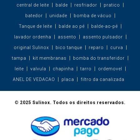
central de leite
balde
resfriador
pratico
batedor
unidade
bomba de vácuo
Tanque de leite
balde ao pé
balde-ao-pé
lavador ordenha
assento
assento pulsador
original Sulinox
bico tanque
reparo
curva
tampa
kit membranas
bomba do transferidor
leite
valvula
chapinha
tarro
ordemovel
ANEL DE VEDACAO
placa
filtro da canalizada
© 2025 Sulinox. Todos os direitos reservados.