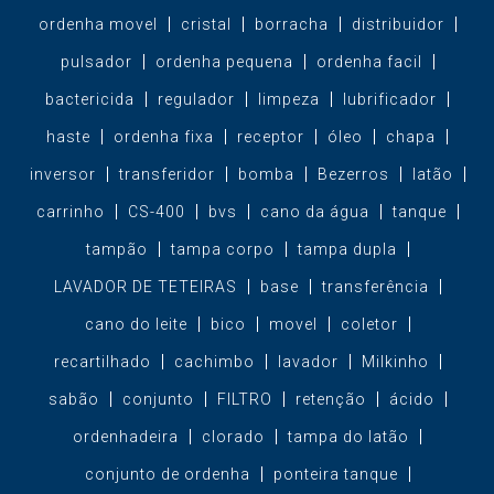
ordenha movel
cristal
borracha
distribuidor
pulsador
ordenha pequena
ordenha facil
bactericida
regulador
limpeza
lubrificador
haste
ordenha fixa
receptor
óleo
chapa
inversor
transferidor
bomba
Bezerros
latão
carrinho
CS-400
bvs
cano da água
tanque
tampão
tampa corpo
tampa dupla
LAVADOR DE TETEIRAS
base
transferência
cano do leite
bico
movel
coletor
recartilhado
cachimbo
lavador
Milkinho
sabão
conjunto
FILTRO
retenção
ácido
ordenhadeira
clorado
tampa do latão
conjunto de ordenha
ponteira tanque