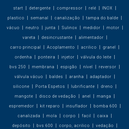
start
detergente
compressor
relé
INOX
plastico
semanal
canalização
tampa do balde
vácuo
neutro
junta
Sulinox
medidor
motor
vareta
desincrustante
alimentador
carro principal
Acoplamento
acrilico
granel
ordenha
ponteira
injetor
válvula do leite
bvs 250
membrana
espigão
nível
reversor
válvula vácuo
baldes
aranha
adaptador
silicone
Porta Espetos
lubrificante
dreno
mangote
disco de vedação
anel
manga
espremedor
kit reparo
insuflador
bomba 600
canalizada
mola
corpo
facil
caixa
depósito
bvs 600
corpo, acrilico
vedação