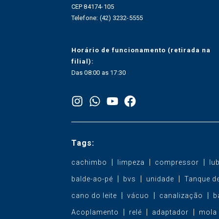
CEP 84174-105
Telefone: (42) 3232-5555
Horário de funcionamento (retirada na
filial):
Das 08:00 as 17:30
Tags:
cachimbo
limpeza
compressor
lu
balde-ao-pé
bvs
unidade
Tanque de
cano do leite
vácuo
canalização
b
Acoplamento
relé
adaptador
mola