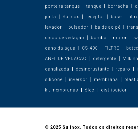
ponteira tanque
tanque
borracha
c
junta
Sulinox
receptor
base
filt
lavador
pulsador
balde ao pé
tran
disco de vedação
bomba
motor
s
cano da água
CS-400
FILTRO
bate
ANEL DE VEDACAO
detergente
Milkin
canalizada
desincrustante
reparo
silicone
inversor
membrana
plasti
kit membranas
óleo
distribuidor
© 2025 Sulinox. Todos os direitos rese