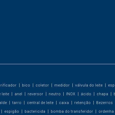
brificador
bico
coletor
medidor
válvula do leite
esp
 leite
anel
reversor
neutro
INOX
ácido
chapa
alde
tarro
central de leite
caixa
retenção
Bezerros
espigão
bactericida
bomba do transferidor
ordenha