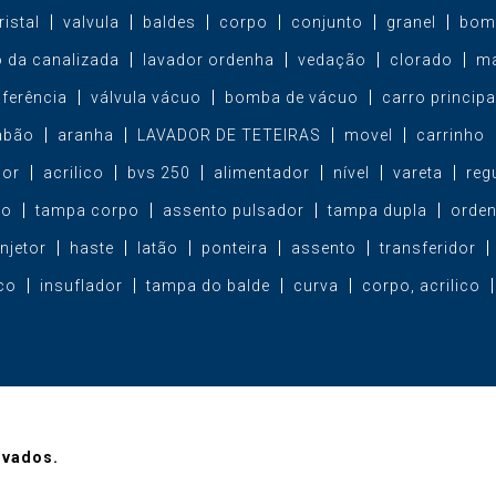
ristal
valvula
baldes
corpo
conjunto
granel
bom
ro da canalizada
lavador ordenha
vedação
clorado
ma
sferência
válvula vácuo
bomba de vácuo
carro principa
abão
aranha
LAVADOR DE TETEIRAS
movel
carrinho
dor
acrilico
bvs 250
alimentador
nível
vareta
reg
ho
tampa corpo
assento pulsador
tampa dupla
orde
injetor
haste
latão
ponteira
assento
transferidor
co
insuflador
tampa do balde
curva
corpo, acrilico
rvados.