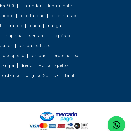
ba 600
resfriador
lubrificante
ngote
bico tanque
ordenha facil
l
pratico
placa
manga
chapinha
semanal
depósito
ulador
tampa do latão
nha pequena
tampão
ordenha fixa
tampa
dreno
Porta Espetos
ordenha
original Sulinox
facil