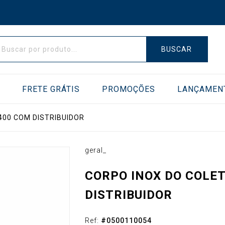
BUSCAR
E
FRETE GRÁTIS
PROMOÇÕES
LANÇAMEN
400 COM DISTRIBUIDOR
AS DE VÁCUO
TRANSFERIDORES
geral_
CORPO INOX DO COLE
DISTRIBUIDOR
Ref:
#
0500110054