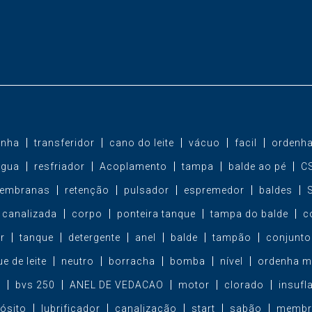
inha
transferidor
cano do leite
vácuo
facil
ordenha
água
resfriador
Acoplamento
tampa
balde ao pé
C
membranas
retenção
pulsador
espremedor
baldes
canalizada
corpo
ponteira tanque
tampa do balde
c
r
tanque
detergente
anel
balde
tampão
conjunto
e de leite
neutro
borracha
bomba
nível
ordenha m
a
bvs 250
ANEL DE VEDACAO
motor
clorado
insufl
ósito
lubrificador
canalização
start
sabão
membr