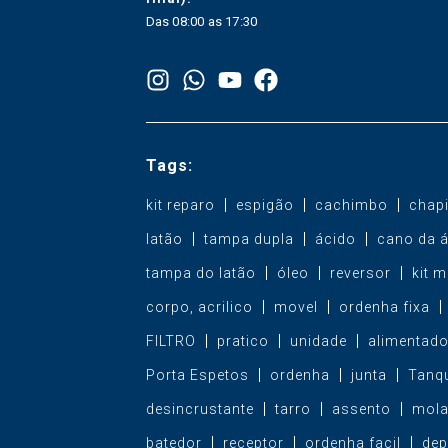
Das 08:00 as 17:30
Tags:
kit reparo
espigão
cachimbo
chap
latão
tampa dupla
ácido
cano da 
tampa do latão
óleo
reversor
kit 
corpo, acrilico
movel
ordenha fixa
FILTRO
pratico
unidade
alimentado
Porta Espetos
ordenha
junta
Tanqu
desincrustante
tarro
assento
mol
batedor
receptor
ordenha facil
dep