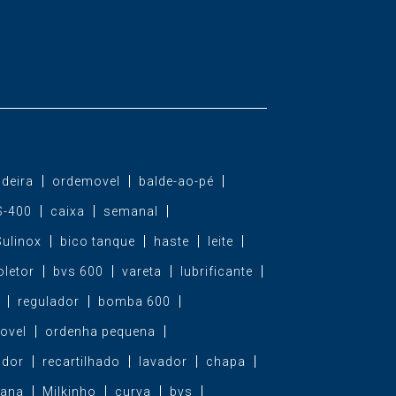
deira
ordemovel
balde-ao-pé
S-400
caixa
semanal
Sulinox
bico tanque
haste
leite
oletor
bvs 600
vareta
lubrificante
regulador
bomba 600
ovel
ordenha pequena
ador
recartilhado
lavador
chapa
ana
Milkinho
curva
bvs