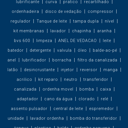
lubrificante
curva
pratico
recartilhado
ordenhadeira
disco de vedação
compressor
regulador
Tanque de leite
tampa dupla
nível
kit membranas
lavador
chapinha
aranha
bvs 600
limpeza
ANEL DE VEDACAO
leite
batedor
detergente
valvula
óleo
balde-ao-pé
anel
lubrificador
borracha
filtro da canalizada
latão
desincrustante
injetor
reversor
manga
acrilico
kit reparo
neutro
transferidor
canalizada
ordenha movel
bomba
caixa
adaptador
cano da água
clorado
relé
assento pulsador
central de leite
espremedor
unidade
lavador ordenha
bomba do transferidor
tanque
plastico
balde
ordenha pequena