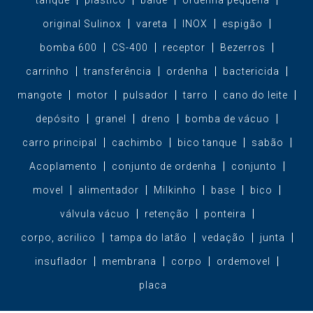
original Sulinox
vareta
INOX
espigão
bomba 600
CS-400
receptor
Bezerros
carrinho
transferência
ordenha
bactericida
mangote
motor
pulsador
tarro
cano do leite
depósito
granel
dreno
bomba de vácuo
carro principal
cachimbo
bico tanque
sabão
Acoplamento
conjunto de ordenha
conjunto
movel
alimentador
Milkinho
base
bico
válvula vácuo
retenção
ponteira
corpo, acrilico
tampa do latão
vedação
junta
insuflador
membrana
corpo
ordemovel
placa