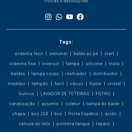
Trocas e devoluções
Tags:
ordenha facil
semanal
balde ao pé
start
ordenha fixa
inversor
tampa
silicone
mola
baldes
tampa corpo
resfriador
distribuidor
medidor
tampão
facil
vácuo
haste
cristal
Sulinox
LAVADOR DE TETEIRAS
FILTRO
canalização
assento
coletor
tampa do balde
chapa
bvs 250
bvs
Porta Espetos
ácido
válvula do leite
ponteira tanque
reparo