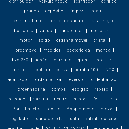
distribuidor
válvula vácuo
resfriador
acrilico
pratico
depósito
limpeza
start
desincrustante
bomba de vácuo
canalização
borracha
vácuo
transferidor
membrana
motor
ácido
ordenha movel
cristal
ordemovel
medidor
bactericida
manga
bvs 250
sabão
carrinho
granel
ponteira
mangote
coletor
curva
bomba 600
INOX
adaptador
ordenha fixa
reversor
ordenha facil
ordenhadeira
bomba
espigão
reparo
pulsador
valvula
neutro
haste
nível
tarro
Porta Espetos
corpo
Acoplamento
movel
regulador
cano do leite
junta
válvula do leite
aranha
balde
ANEL DE VEDACAO
transferência