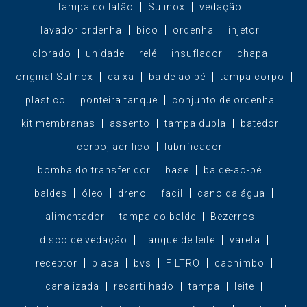
tampa do latão
Sulinox
vedação
lavador ordenha
bico
ordenha
injetor
clorado
unidade
relé
insuflador
chapa
original Sulinox
caixa
balde ao pé
tampa corpo
plastico
ponteira tanque
conjunto de ordenha
kit membranas
assento
tampa dupla
batedor
corpo, acrilico
lubrificador
bomba do transferidor
base
balde-ao-pé
baldes
óleo
dreno
facil
cano da água
alimentador
tampa do balde
Bezerros
disco de vedação
Tanque de leite
vareta
receptor
placa
bvs
FILTRO
cachimbo
canalizada
recartilhado
tampa
leite