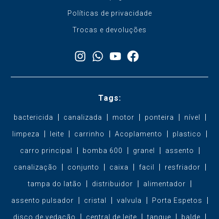
Políticas de privacidade
Trocas e devoluções
Tags:
bactericida
canalizada
motor
ponteira
nível
limpeza
leite
carrinho
Acoplamento
plastico
carro principal
bomba 600
granel
assento
canalização
conjunto
caixa
facil
resfriador
tampa do latão
distribuidor
alimentador
assento pulsador
cristal
valvula
Porta Espetos
disco de vedação
central de leite
tanque
balde