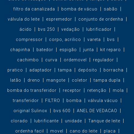
filtro da canalizada
bomba de vácuo
sabão
válvula do leite
espremedor
conjunto de ordenha
ácido
bvs 250
vedação
lubrificador
compressor
corpo, acrilico
vareta
bvs
chapinha
batedor
espigão
junta
kit reparo
cachimbo
curva
ordemovel
regulador
pratico
adaptador
tampa
depósito
borracha
latão
dreno
mangote
coletor
tampa dupla
bomba do transferidor
receptor
retenção
mola
transferidor
FILTRO
bomba
válvula vácuo
original Sulinox
bvs 600
ANEL DE VEDACAO
clorado
lubrificante
unidade
Tanque de leite
ordenha facil
movel
cano do leite
placa