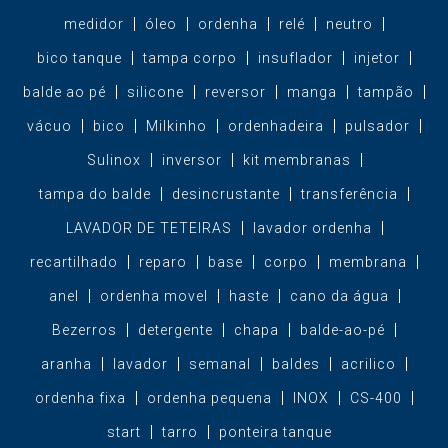
medidor
óleo
ordenha
relé
neutro
bico tanque
tampa corpo
insuflador
injetor
balde ao pé
silicone
reversor
manga
tampão
vácuo
bico
Milkinho
ordenhadeira
pulsador
Sulinox
inversor
kit membranas
tampa do balde
desincrustante
transferência
LAVADOR DE TETEIRAS
lavador ordenha
recartilhado
reparo
base
corpo
membrana
anel
ordenha movel
haste
cano da água
Bezerros
detergente
chapa
balde-ao-pé
aranha
lavador
semanal
baldes
acrilico
ordenha fixa
ordenha pequena
INOX
CS-400
start
tarro
ponteira tanque