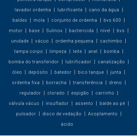
lavador ordenha
lubrificante
cano da água
baldes
mola
conjunto de ordenha
bvs 600
motor
base
Sulinox
bactericida
nível
bvs
unidade
vácuo
ordenha pequena
cachimbo
tampa corpo
limpeza
leite
anel
bomba
bomba do transferidor
lubrificador
canalização
óleo
depósito
batedor
bico tanque
junta
ordenha fixa
borracha
transferência
dreno
regulador
clorado
espigão
carrinho
válvula vácuo
insuflador
assento
balde ao pé
pulsador
disco de vedação
Acoplamento
ácido