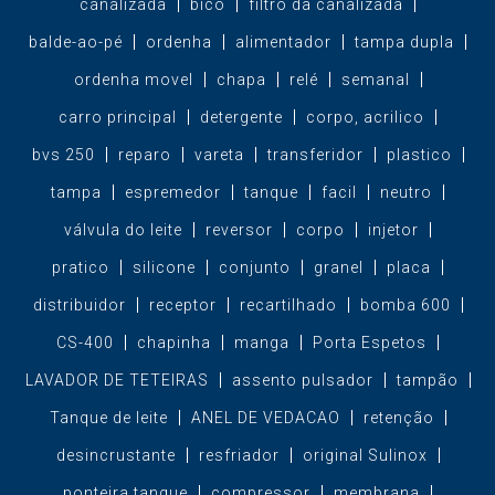
canalizada
bico
filtro da canalizada
balde-ao-pé
ordenha
alimentador
tampa dupla
ordenha movel
chapa
relé
semanal
carro principal
detergente
corpo, acrilico
bvs 250
reparo
vareta
transferidor
plastico
tampa
espremedor
tanque
facil
neutro
válvula do leite
reversor
corpo
injetor
pratico
silicone
conjunto
granel
placa
distribuidor
receptor
recartilhado
bomba 600
CS-400
chapinha
manga
Porta Espetos
LAVADOR DE TETEIRAS
assento pulsador
tampão
Tanque de leite
ANEL DE VEDACAO
retenção
desincrustante
resfriador
original Sulinox
ponteira tanque
compressor
membrana