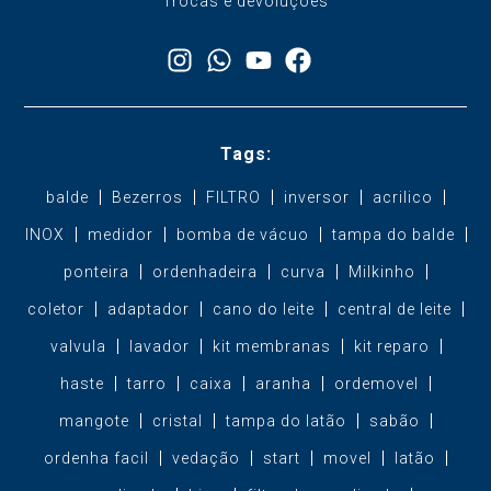
Trocas e devoluções
Tags:
balde
Bezerros
FILTRO
inversor
acrilico
INOX
medidor
bomba de vácuo
tampa do balde
ponteira
ordenhadeira
curva
Milkinho
coletor
adaptador
cano do leite
central de leite
valvula
lavador
kit membranas
kit reparo
haste
tarro
caixa
aranha
ordemovel
mangote
cristal
tampa do latão
sabão
ordenha facil
vedação
start
movel
latão