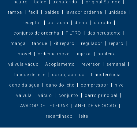
neutro
balde
transferidor
original Sulinox
tampa
facil
baldes
lavador ordenha
unidade
receptor
borracha
dreno
clorado
conjunto de ordenha
FILTRO
desincrustante
manga
tanque
kit reparo
regulador
reparo
movel
ordenha movel
injetor
ponteira
válvula vácuo
Acoplamento
reversor
semanal
Tanque de leite
corpo, acrilico
transferência
cano da água
cano do leite
compressor
nível
valvula
vácuo
conjunto
carro principal
LAVADOR DE TETEIRAS
ANEL DE VEDACAO
recartilhado
leite