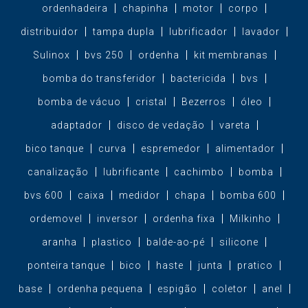
ordenhadeira
chapinha
motor
corpo
distribuidor
tampa dupla
lubrificador
lavador
Sulinox
bvs 250
ordenha
kit membranas
bomba do transferidor
bactericida
bvs
bomba de vácuo
cristal
Bezerros
óleo
adaptador
disco de vedação
vareta
bico tanque
curva
espremedor
alimentador
canalização
lubrificante
cachimbo
bomba
bvs 600
caixa
medidor
chapa
bomba 600
ordemovel
inversor
ordenha fixa
Milkinho
aranha
plastico
balde-ao-pé
silicone
ponteira tanque
bico
haste
junta
pratico
base
ordenha pequena
espigão
coletor
anel