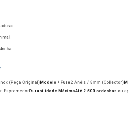
chaduras.
nimal.
rdenha.
e
inox (Peça Original)
Modelo / Furo
2 Anéis / 8mm (Collector)
M
or, Espremedor
Durabilidade MáximaAté 2.500 ordenhas
ou a