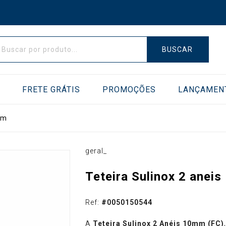
BUSCAR
E
FRETE GRÁTIS
PROMOÇÕES
LANÇAMEN
mm
AS DE VÁCUO
TRANSFERIDORES
geral_
Teteira Sulinox 2 anei
Ref:
#
0050150544
A
Teteira Sulinox 2 Anéis 10mm (FC)