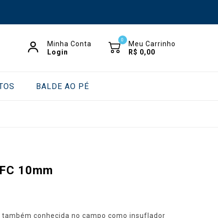
0
Minha Conta
Meu Carrinho
Login
R$
0,00
TOS
BALDE AO PÉ
s FC 10mm
, também conhecida no campo como insuflador