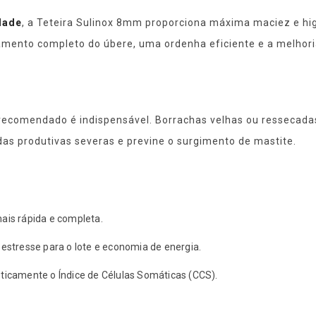
idade
, a Teteira Sulinox 8mm proporciona máxima maciez e h
amento completo do úbere, uma ordenha eficiente e a melhoria
o recomendado é indispensável. Borrachas velhas ou ressecada
das produtivas severas e previne o surgimento de mastite.
ais rápida e completa.
stresse para o lote e economia de energia.
icamente o Índice de Células Somáticas (CCS).