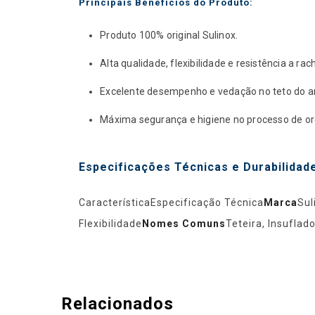
Principais Benefícios do Produto:
Produto 100% original Sulinox.
Alta qualidade, flexibilidade e resistência a ra
Excelente desempenho e vedação no teto do a
Máxima segurança e higiene no processo de o
Especificações Técnicas e Durabilidad
CaracterísticaEspecificação Técnica
Marca
Sul
Flexibilidade
Nomes Comuns
Teteira, Insuflad
Relacionados