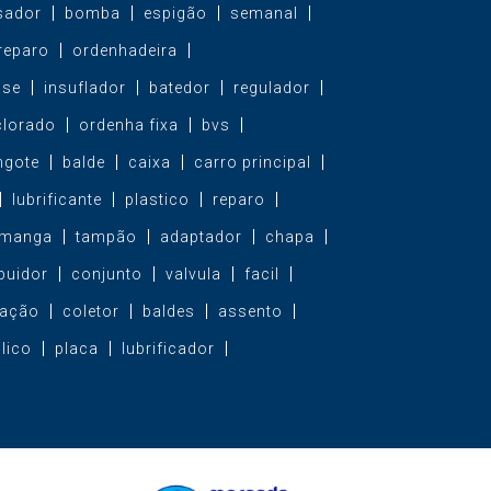
sador
bomba
espigão
semanal
 reparo
ordenhadeira
ase
insuflador
batedor
regulador
clorado
ordenha fixa
bvs
gote
balde
caixa
carro principal
lubrificante
plastico
reparo
manga
tampão
adaptador
chapa
ibuidor
conjunto
valvula
facil
zação
coletor
baldes
assento
ilico
placa
lubrificador