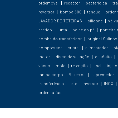
ordemovel
receptor
bactericida
tr
reversor
bomba 600
tanque
orden
LAVADOR DE TETEIRAS
silicone
válvu
pratico
junta
balde ao pé
ponteira 
bomba do transferidor
original Sulinox
compressor
cristal
alimentador
bi
motor
disco de vedação
depósito
vácuo
mola
retenção
anel
injeto
tampa corpo
Bezerros
espremedor
transferência
leite
inversor
INOX
ordenha facil