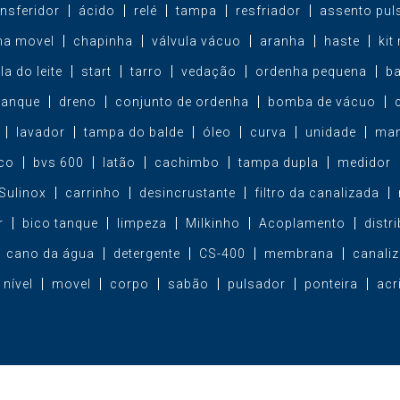
ansferidor
ácido
relé
tampa
resfriador
assento pul
ha movel
chapinha
válvula vácuo
aranha
haste
kit
la do leite
start
tarro
vedação
ordenha pequena
b
tanque
dreno
conjunto de ordenha
bomba de vácuo
lavador
tampa do balde
óleo
curva
unidade
man
co
bvs 600
latão
cachimbo
tampa dupla
medidor
Sulinox
carrinho
desincrustante
filtro da canalizada
r
bico tanque
limpeza
Milkinho
Acoplamento
distr
cano da água
detergente
CS-400
membrana
canali
nível
movel
corpo
sabão
pulsador
ponteira
acr