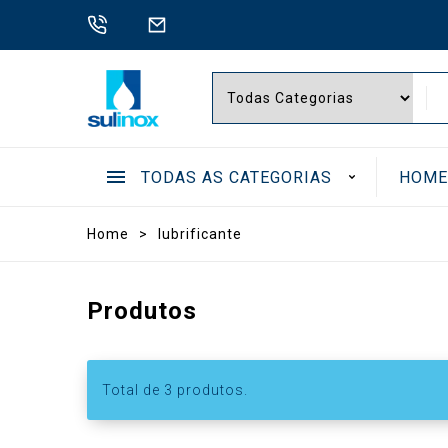
TODAS AS CATEGORIAS
HOM
.
Home
>
lubrificante
BOMB
Produtos
Total de
3
produtos.