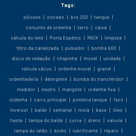
Tags:
silicone
clorado
bvs 250
tanque
conjunto de ordenha
tarro
caixa
válvula do leite
Porta Espetos
INOX
limpeza
filtro da canalizada
pulsador
bomba 600
disco de vedação
chapinha
movel
unidade
válvula vácuo
ordenha movel
granel
ordenhadeira
detergente
bomba do transferidor
medidor
neutro
mangote
ordenha fixa
ordenha
carro principal
ponteira tanque
facil
inversor
balde
semanal
mola
base
óleo
haste
tampa do balde
curva
dreno
valvula
tampa do latão
ácido
lubrificante
reparo