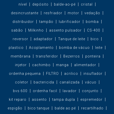
nível
depósito
balde-ao-pé
cristal
desincrustante
resfriador
motor
vedação
distribuidor
tampão
lubrificador
bomba
sabão
Milkinho
assento pulsador
CS-400
reversor
adaptador
Tanque de leite
bico
plastico
Acoplamento
bomba de vácuo
leite
membrana
transferidor
Bezerros
ponteira
injetor
cachimbo
manga
alimentador
ordenha pequena
FILTRO
acrilico
insuflador
coletor
bactericida
canalizada
vácuo
bvs 600
ordenha facil
lavador
conjunto
kit reparo
assento
tampa dupla
espremedor
espigão
bico tanque
balde ao pé
recartilhado