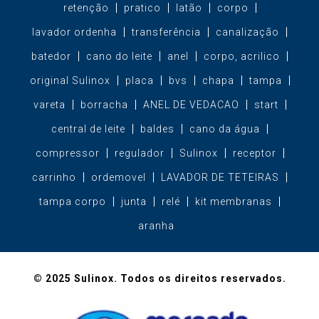
retenção
pratico
latão
corpo
lavador ordenha
transferência
canalização
batedor
cano do leite
anel
corpo, acrilico
original Sulinox
placa
bvs
chapa
tampa
vareta
borracha
ANEL DE VEDACAO
start
central de leite
baldes
cano da água
compressor
regulador
Sulinox
receptor
carrinho
ordemovel
LAVADOR DE TETEIRAS
tampa corpo
junta
relé
kit membranas
aranha
© 2025 Sulinox. Todos os direitos reservados.